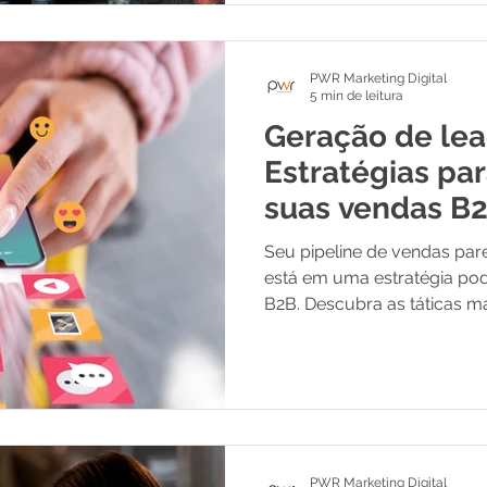
PWR Marketing Digital
5 min de leitura
Geração de lea
Estratégias pa
suas vendas B
Seu pipeline de vendas pa
está em uma estratégia po
B2B. Descubra as táticas mai
clientes certos, desde SEO 
inteligente de IA para qualif
automaticamente. Transform
construa um fluxo constan
sua empresa. Leia o guia e
PWR Marketing Digital