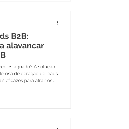
ds B2B:
ra alavancar
2B
rece estagnado? A solução
derosa de geração de leads
s eficazes para atrair os
e LinkedIn até o uso
icar contatos
e curiosos em clientes e
te de oportunidades para
 comece a vender mais.