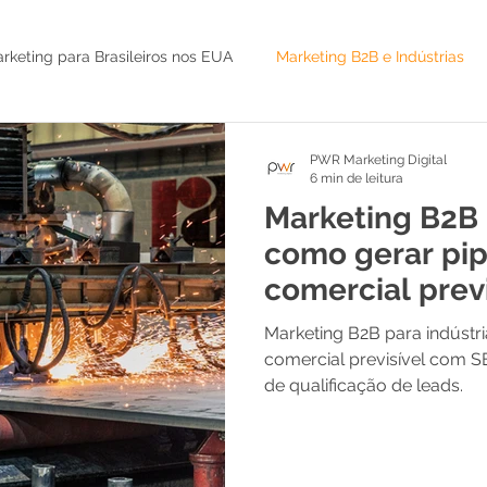
rketing para Brasileiros nos EUA
Marketing B2B e Indústrias
Serviços B2B e Alto Valor
Advisor e CMO as a Service
IA 
PWR Marketing Digital
6 min de leitura
Marketing B2B 
do
Lançamento de infoproduto
Marketing Jurídico
como gerar pip
comercial previ
SEO
tráfego pago
Leads B2B
AI
Marketing B2B para indústri
comercial previsível com S
de qualificação de leads.