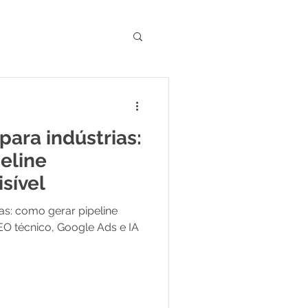
e GEO no Marketing
para indústrias:
eline
sível
as: como gerar pipeline
EO técnico, Google Ads e IA