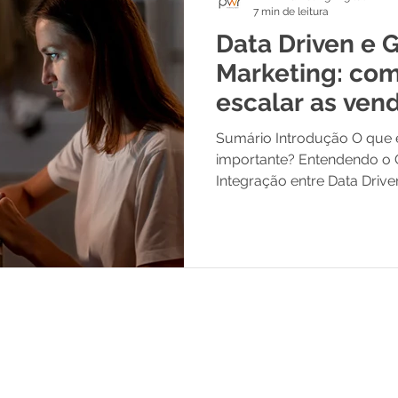
7 min de leitura
Data Driven e 
Marketing: com
escalar as ven
Sumário Introdução O que é
importante? Entendendo o 
Integração entre Data Drive
Ribeirão Preto
Rua Paschoal Bardaro 1426, Jd Botânico,
Ribeirão Preto - SP
CEP14096739