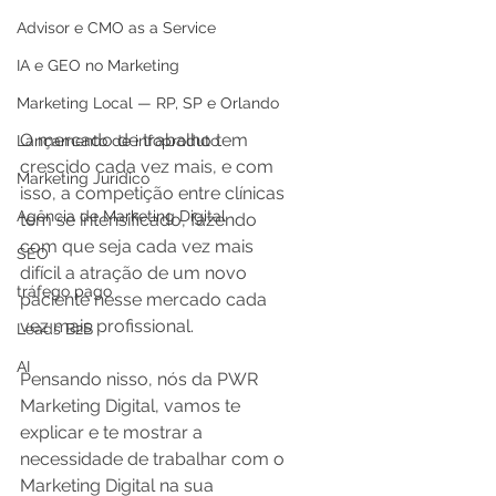
Advisor e CMO as a Service
IA e GEO no Marketing
Marketing Local — RP, SP e Orlando
O mercado de trabalho tem 
Lançamento de infoproduto
crescido cada vez mais, e com 
Marketing Jurídico
isso, a competição entre clínicas 
Agência de Marketing Digital
tem se intensificado, fazendo 
com que seja cada vez mais 
SEO
difícil a atração de um novo 
tráfego pago
paciente nesse mercado cada 
vez mais profissional.
Leads B2B
AI
Pensando nisso, nós da PWR 
Marketing Digital, vamos te 
explicar e te mostrar a 
necessidade de trabalhar com o 
Marketing Digital na sua 