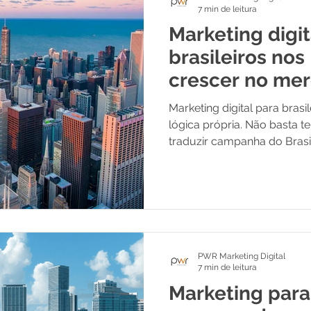
7 min de leitura
Marketing digit
brasileiros no
crescer no me
americano
Marketing digital para bras
lógica própria. Não basta t
traduzir campanha do Brasil
diferente do que funciona lá
empresários brasileiros de
cara: gastando em marketin
PWR trabalha com empresár
Unidos. O que descrevemos
prática, não de teoria impor
PWR Marketing Digital
entre crescer e fi
7 min de leitura
Marketing para