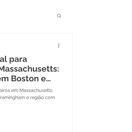
e GEO no Marketing
al para
 Massachusetts:
em Boston e
ileiros em Massachusetts:
Framingham e região com