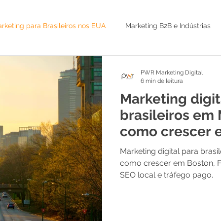
rketing para Brasileiros nos EUA
Marketing B2B e Indústrias
Serviços B2B e Alto Valor
Advisor e CMO as a Service
IA 
PWR Marketing Digital
6 min de leitura
Marketing digit
do
Lançamento de infoproduto
Marketing Jurídico
brasileiros em
como crescer 
região
SEO
tráfego pago
Leads B2B
AI
Marketing digital para bras
como crescer em Boston, 
SEO local e tráfego pago.