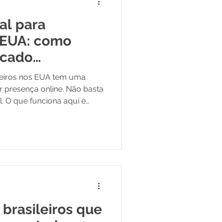
al para
s EUA: como
rcado
ileiros nos EUA tem uma
er presença online. Não basta
. O que funciona aqui é
, e a maioria dos
scobre isso da forma mais
g que não gera cliente. A
ios brasileiros nos Estados
 neste artigo vem da
tada. O que faz diferença
 brasileiros que