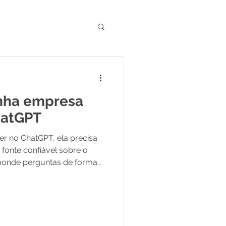
e GEO no Marketing
nha empresa
hatGPT
r no ChatGPT, ela precisa
fonte confiável sobre o
ponde perguntas de forma
e na web, dados verificáveis
 consegue ler. Não existe
iste é autoridade construída
de linguagem entendam e
nome: GEO, a otimização