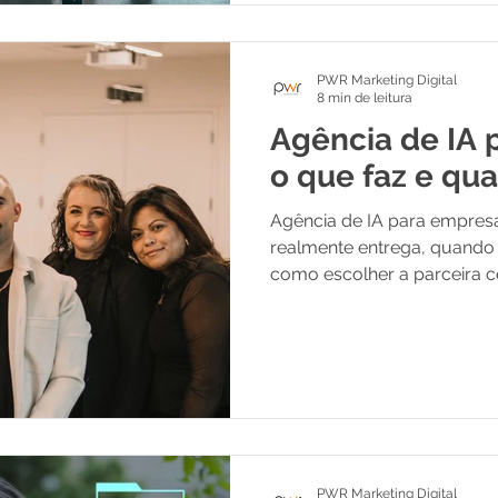
para motores generativos. 
para aparecer n
PWR Marketing Digital
8 min de leitura
Agência de IA 
o que faz e qu
Agência de IA para empresa
realmente entrega, quando
como escolher a parceira c
atendimento com inteligência 
PWR Marketing Digital