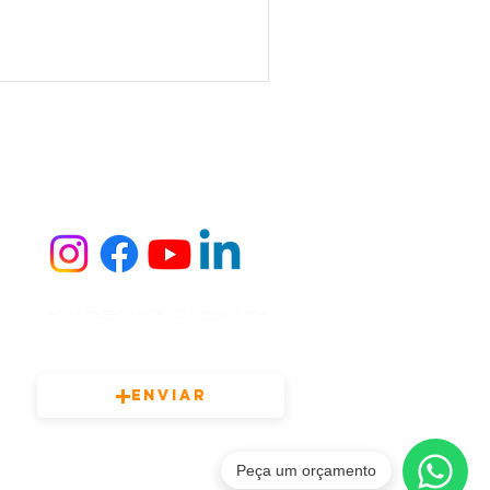
Venha fazer parte do nosso time
Enviar
Tamanho máximo do arquivo (curriculo ou portfólio) 15MB
Peça um orçamento