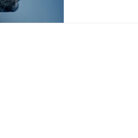
Ribeirão Preto
Rua Paschoal Bardaro 1426, Jd Botânico,
Ribeirão Preto - SP
CEP14096739
São Paulo
Av. Eng. Luis Carlos Berrini, 1140, 7º Andar,
Brooklin, São Paulo - SP
CEP 04571-930
Orlando - US
911 E Atlantic BLVD STE101,
Fontana Beach, Flórida. US
ZIP 33060
mente para o bem daqueles que amam a Deus, daqueles que são
28