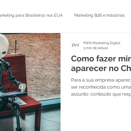
rketing para Brasileiros nos EUA
Marketing B2B e Indústrias
Serviços B2B e Alto Valor
Advisor e CMO as a Service
IA 
PWR Marketing Digital
3 min de leitura
Como fazer mi
do
Lançamento de infoproduto
Marketing Jurídico
aparecer no C
Para a sua empresa aparece
SEO
tráfego pago
Leads B2B
AI
ser reconhecida como uma 
assunto: conteúdo que res
direta, presença consistent
e marcação técnica que a IA
anúncio para isso; o que ex
de forma que os modelos 
citem. Essa disciplina tem 