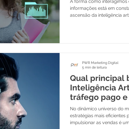
A forma como interagimos 
informações está em const
ascensão da inteligência artifi
PWR Marketing Digital
5 min de leitura
Qual principal 
Inteligência Art
tráfego pago e
No dinâmico universo do mar
estratégias mais eficientes p
impulsionar as vendas é uma