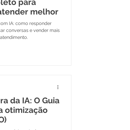
pleto para
atender melhor
om IA: como responder
car conversas e vender mais
 atendimento.
a da IA: O Guia
 a otimização
O)