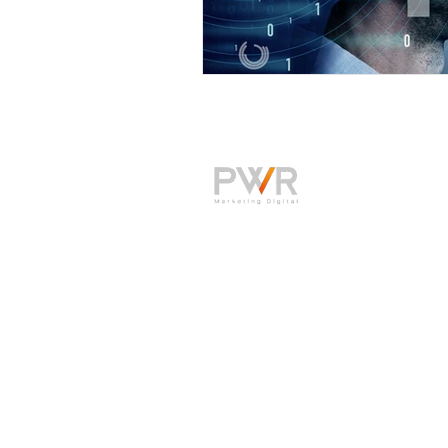
Agência de marketing digital em
Ribeirão Preto e São Paulo
Política de Privacidade
© 2026 - PWR Marketing Digital -
CNPJ 30.087.582/0001-56
todos os direitos reservados
"E sabemos que todas as coisas contribuem junta
chamados segundo o seu propósito." Romanos 8: