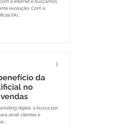
com a internet e buscamos
ante evolução. Com a
cial (IA)...
benefício da
ificial no
 vendas
keting digital, a busca por
ara atrair clientes e
...