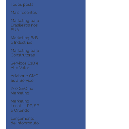
Todos posts
Mais recentes
Marketing para
Brasileiros nos
EUA
Marketing B2B
e Indústrias
Marketing para
Construtoras
Serviços B2B e
Alto Valor
Advisor e CMO
as a Service
IA e GEO no
Marketing
Marketing
Local — RP, SP
e Orlando
Lançamento
de infoproduto