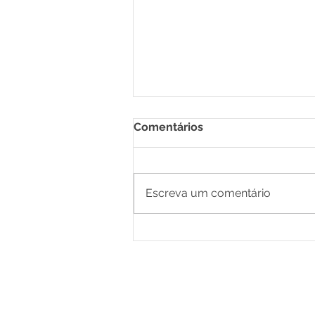
Comentários
Escreva um comentário
Agência de IA ou agência
tradicional: qual escolher