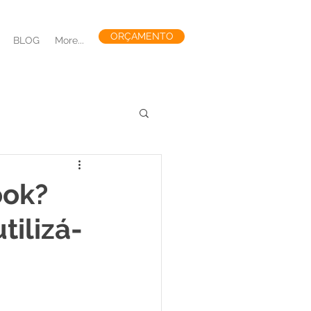
ORÇAMENTO
BLOG
More...
 e GEO no Marketing
ook?
tilizá-