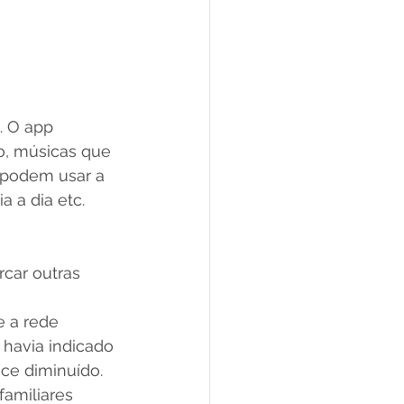
. O app 
o, músicas que 
s podem usar a 
a a dia etc. 
car outras 
e a rede 
havia indicado 
ce diminuído. 
amiliares 