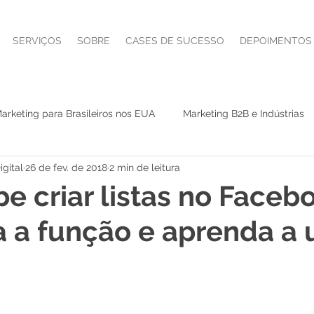
SERVIÇOS
SOBRE
CASES DE SUCESSO
DEPOIMENTOS
arketing para Brasileiros nos EUA
Marketing B2B e Indústrias
gital
26 de fev. de 2018
2 min de leitura
Serviços B2B e Alto Valor
Advisor e CMO as a Service
IA
e criar listas no Faceb
a função e aprenda a u
ndo
Lançamento de infoproduto
Marketing Jurídico
SEO
tráfego pago
Leads B2B
AI