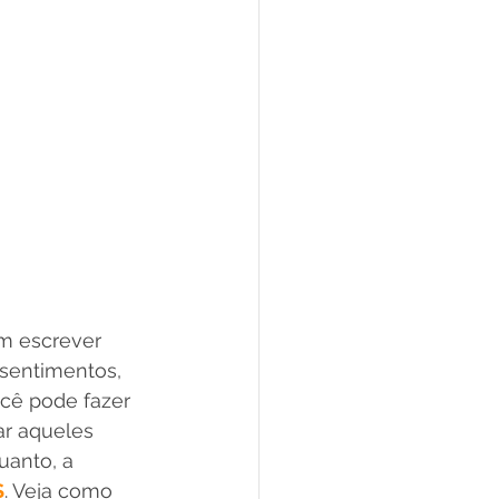
m escrever 
 sentimentos, 
ocê pode fazer 
ar aqueles 
anto, a 
S
. Veja como 