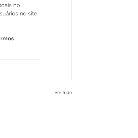
soais no 
uários no site.
armos 
Ver tudo