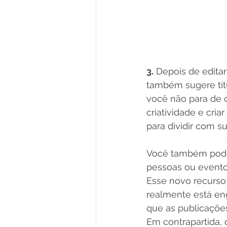
3.
 Depois de edita
também sugere tít
você não para de o
criatividade e cria
para dividir com s
Você também pode 
pessoas ou eventos,
Esse novo recurso 
realmente está eng
que as publicaçõe
Em contrapartida, 