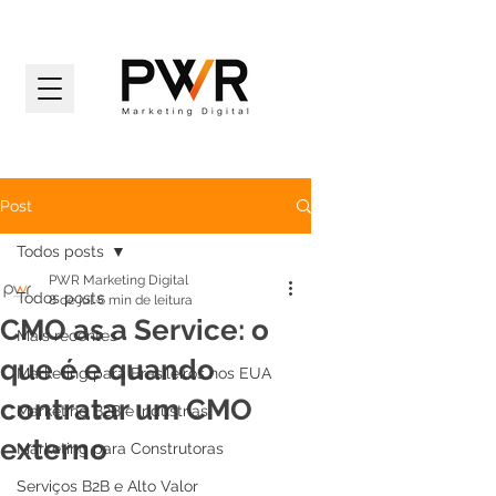
Post
Todos posts
PWR Marketing Digital
Todos posts
8 de jul.
6 min de leitura
CMO as a Service: o
Mais recentes
que é e quando
Marketing para Brasileiros nos EUA
contratar um CMO
Marketing B2B e Indústrias
externo
Marketing para Construtoras
Serviços B2B e Alto Valor