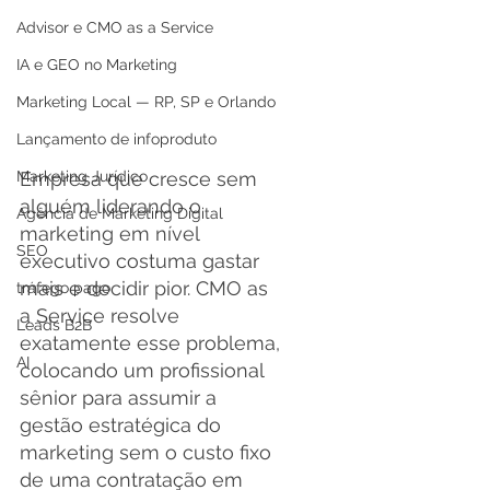
Advisor e CMO as a Service
IA e GEO no Marketing
Marketing Local — RP, SP e Orlando
Lançamento de infoproduto
Empresa que cresce sem 
Marketing Jurídico
alguém liderando o 
Agência de Marketing Digital
marketing em nível 
SEO
executivo costuma gastar 
mais e decidir pior. CMO as 
tráfego pago
a Service resolve 
Leads B2B
exatamente esse problema, 
AI
colocando um profissional 
sênior para assumir a 
gestão estratégica do 
marketing sem o custo fixo 
de uma contratação em 