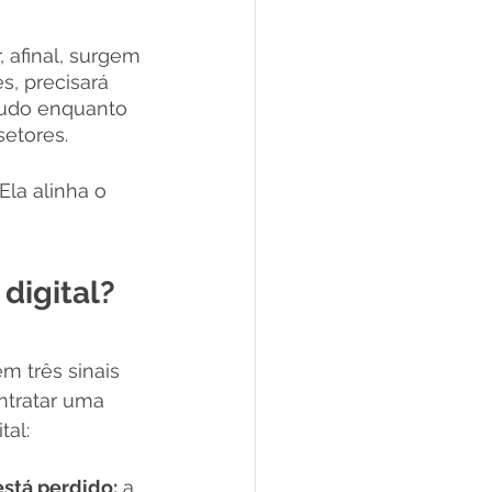
 afinal, surgem 
, precisará 
 tudo enquanto 
etores. 
la alinha o 
digital?
m três sinais 
tratar uma 
tal:
stá perdido:
 a 