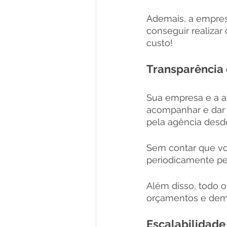
Ademais, a empresa
conseguir realizar
custo!
Transparência
Sua empresa e a ag
acompanhar e dar s
pela agência desde 
Sem contar que voc
periodicamente pel
Além disso, todo 
orçamentos e dema
Escalabilidade