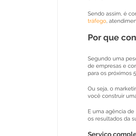
Sendo assim, é com
tráfego
, atendimen
Por que con
Segundo uma pesq
de empresas e con
para os próximos 5
Ou seja, o marketin
você construir uma
E uma agência de m
os resultados da s
Serviço comple