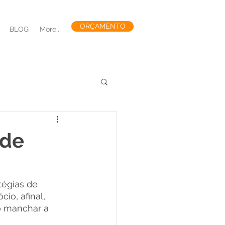
ORÇAMENTO
BLOG
More...
 e GEO no Marketing
 de
tégias de 
io, afinal, 
o manchar a 