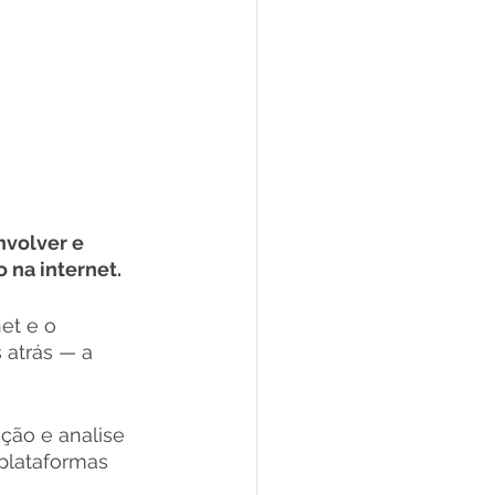
volver e 
na internet. 
et e o 
atrás — a 
ção e analise 
plataformas 