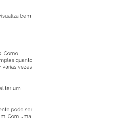
visualiza bem 
o. Como 
imples quanto 
 várias vezes 
el ter um 
ente pode ser 
a um. Com uma 