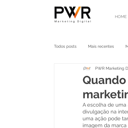
HOME
Todos posts
Mais recentes
M
PWR Marketing Di
Marketing para Construtoras
Quando 
marketin
Marketing Local — RP, SP e Orla
A escolha de uma a
divulgação na inte
Agência de Marketing Digital
uma ação pode tan
imagem da marca n