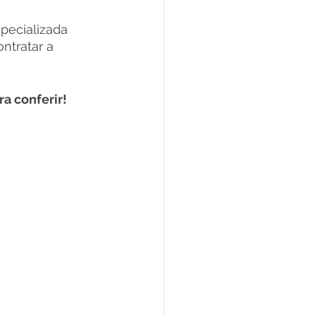
pecializada 
ntratar a 
ra conferir!