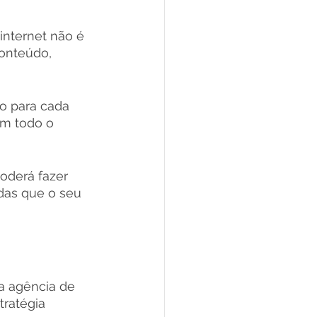
internet não é 
conteúdo, 
do para cada 
om todo o 
oderá fazer 
das que o seu 
a agência de 
ratégia 