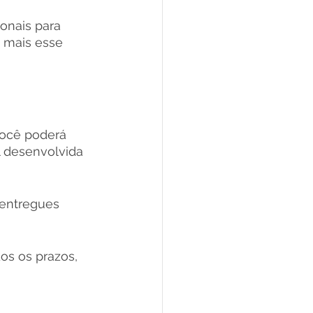
onais para 
 mais esse 
você poderá 
l desenvolvida 
 entregues 
s os prazos, 