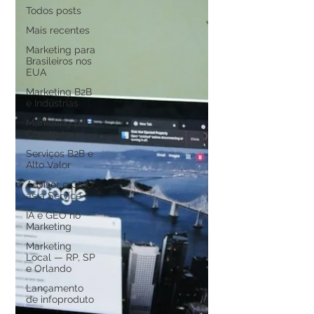
Todos posts
Mais recentes
Marketing para
Brasileiros nos
EUA
Marketing B2B
e Indústrias
Marketing para
Construtoras
Serviços B2B e
Alto Valor
Advisor e CMO
as a Service
IA e GEO no
Marketing
Marketing
Local — RP, SP
e Orlando
Lançamento
de infoproduto