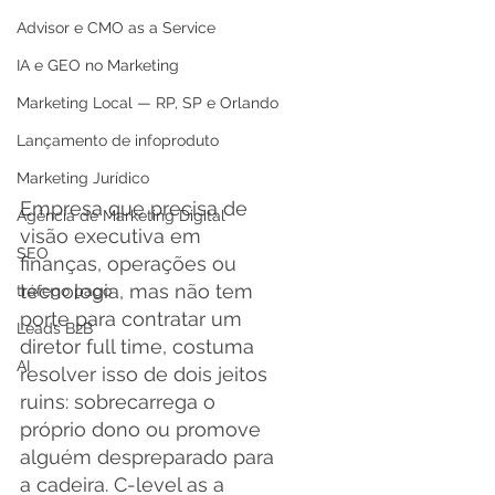
Advisor e CMO as a Service
IA e GEO no Marketing
Marketing Local — RP, SP e Orlando
Lançamento de infoproduto
Marketing Jurídico
Empresa que precisa de 
Agência de Marketing Digital
visão executiva em 
SEO
finanças, operações ou 
tecnologia, mas não tem 
tráfego pago
porte para contratar um 
Leads B2B
diretor full time, costuma 
AI
resolver isso de dois jeitos 
ruins: sobrecarrega o 
próprio dono ou promove 
alguém despreparado para 
a cadeira. C-level as a 