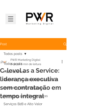
Post
Todos posts
PWR Marketing Digital
Todos posts
8 de jul.
6 min de leitura
C-level as a Service:
Mais recentes
liderança executiva
Marketing para Brasileiros nos EUA
sem contratação em
Marketing B2B e Indústrias
tempo integral
Marketing para Construtoras
Serviços B2B e Alto Valor