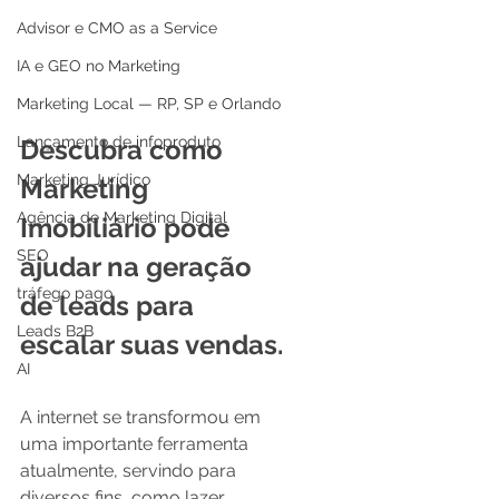
Advisor e CMO as a Service
IA e GEO no Marketing
Marketing Local — RP, SP e Orlando
Lançamento de infoproduto
Descubra como 
Marketing Jurídico
Marketing 
Agência de Marketing Digital
Imobiliário pode 
SEO
ajudar na geração 
tráfego pago
de leads para 
Leads B2B
escalar suas vendas.
AI
A internet se transformou em 
uma importante ferramenta 
atualmente, servindo para 
diversos fins, como lazer, 