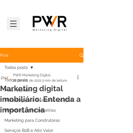
Post
Todos posts
PWR Marketing Digital
Todos posts
18 de set. de 2021
3 min de leitura
Marketing digital
Mais recentes
imobiliário: Entenda a
Marketing para Brasileiros nos EUA
importância
Marketing B2B e Indústrias
Marketing para Construtoras
Serviços B2B e Alto Valor